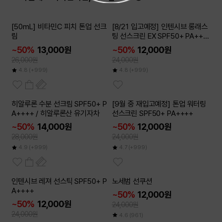
2개이상
2개이상
[50mL] 비타민C 피치 톤업 선크
[8/21 입고예정] 인텐시브 롱래스
50
50
~
~
%
%
림
팅 선스크린 EX SPF50+ PA+++
+
~50%
13,000원
~50%
12,000원
26,000원
24,000원
4.8
(+999)
4.8
(+999)
2개이상
2개이상
히알루론 수분 선크림 SPF50+ P
[9월 중 재입고예정] 톤업 워터링
50
50
~
~
%
%
A++++ / 히알루론산 유기자차
선스크린 SPF50+ PA++++
~50%
14,000원
~50%
12,000원
28,000원
24,000원
4.9
(+999)
4.7
(+999)
2개이상
2개이상
인텐시브 레져 선스틱 SPF50+ P
노세범 선쿠션
50
50
~
~
%
%
A++++
~50%
12,000원
~50%
12,000원
24,000원
24,000원
4.6
(961)