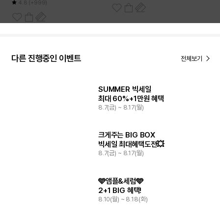
4.8
(+999)
다른 진행중인 이벤트
전체보기
SUMMER 빅세일
최대 60%+1만원 혜택
8.7(금) ~ 8.17(월)
크게주는 BIG BOX
빅세일 최대혜택도전💥
8.7(금) ~ 8.17(월)
🩵앰플&세럼🩵
2+1 BIG 혜택!
8.10(월) ~ 8.18(화)