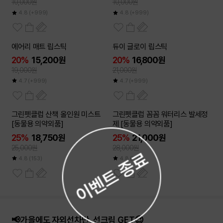
10,000원
10,000원
4.8
(+999)
4.8
(+999)
에어리 매트 립스틱
듀이 글로이 립스틱
20%
15,200원
20%
16,800원
19,000원
21,000원
4.7
(+999)
4.7
(+999)
그린펫클럽 산책 올인원 미스트
그린펫클럽 꼼꼼 워터리스 발세정
[동물용 의약외품]
제 [동물용 의약외품]
25%
18,750원
25%
21,000원
25,000원
28,000원
4.8
(153)
4.8
(225)
📢가을에도 자외선차단, 선크림 GET😍