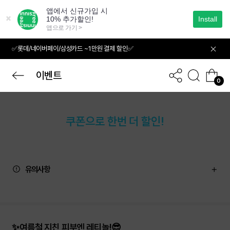
본
문
으
로
바
✅롯데/네이버페이/삼성카드 ~1만원 결제 할인✅
로
가
기
이벤트
0
쿠폰으로 한번 더 할인!
유의사항
✨여름철 지친 피부엔 레티놀!😎