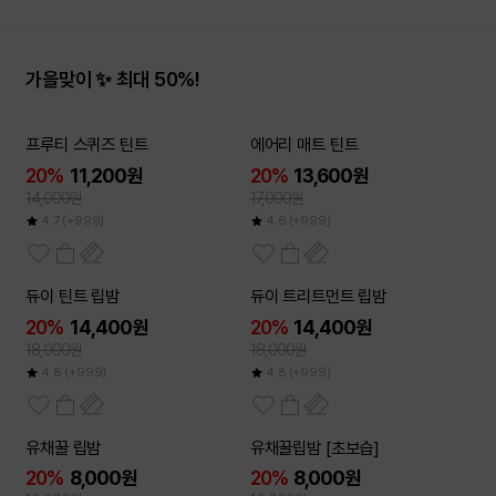
가을맞이 ✨ 최대 50%!
프루티 스퀴즈 틴트
에어리 매트 틴트
20%
11,200원
20%
13,600원
14,000원
17,000원
4.7
(+999)
4.6
(+999)
듀이 틴트 립밤
듀이 트리트먼트 립밤
20%
14,400원
20%
14,400원
18,000원
18,000원
4.8
(+999)
4.8
(+999)
유채꿀 립밤
유채꿀립밤 [초보습]
20%
8,000원
20%
8,000원