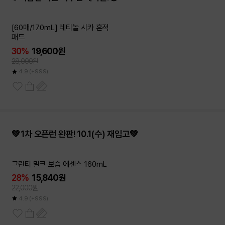
[60매/170mL] 레티놀 시카 흔적
패드
30%
19,600원
28,000원
4.9
(+999)
💚1차 오픈런 완판! 10.1(수) 재입고💚
그린티 밀크 보습 에센스 160mL
28%
15,840원
22,000원
4.9
(+999)