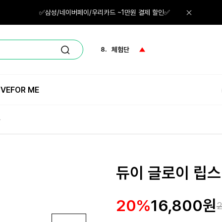
6.
스킨
✅삼성/네이버페이/우리카드 ~1만원 결제 할인✅
7.
파우더
8.
체험단
9.
네일
IVE
FOR ME
10.
레티놀
1.
체험
듀이 글로이 립
20%
16,800원
2