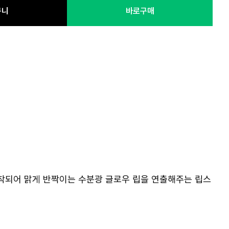
구니
바로구매
착되어 맑게 반짝이는 수분광 글로우 립을 연출해주는 립스