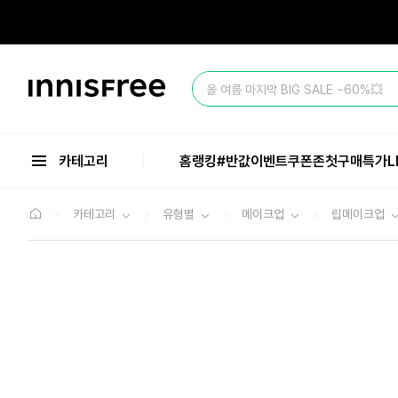
본
문
으
로
바
이
로
올 여름 마지막 BIG SALE ~60%💥
니
가
스
기
프
리
카테고리
홈
랭킹
#반값
이벤트
쿠폰존
첫구매특가
L
카테고리
유형별
메이크업
립메이크업