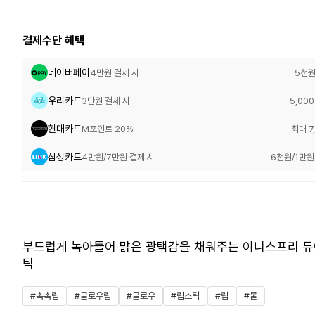
결제수단 혜택
네이버페이
4만원 결제 시
5천원
우리카드
3만원 결제 시
5,00
현대카드
M포인트 20%
최대 7
삼성카드
4만원/7만원 결제 시
6천원/1만원
부드럽게 녹아들어 맑은 광택감을 채워주는 이니스프리 듀
틱
#촉촉립
#글로우립
#글로우
#립스틱
#립
#물