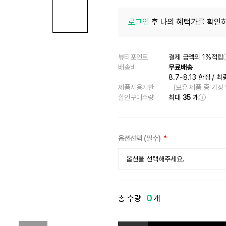
로그인
후 나의 혜택가를 확인하
뷰티포인트
결제 금액의 1%적립
배송비
무료배송
8.7~8.13 한정
/
최
제품사용기한
(보유 제품 중 가장
할인구매수량
최대
35
개
옵션선택 (필수)
옵션을 선택해주세요.
01 듀 핑크
0
총 수량
개
02 슈가 코랄
03 탠저린 오렌지