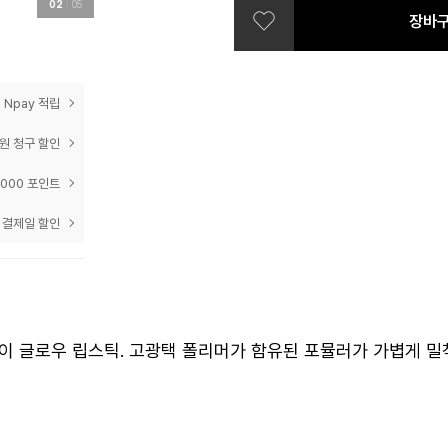
02
05
장바
prev
next
04 아젤리아 핑크
05 파피 레드
 Npay 적립
06 더스티 로즈
0원 청구 할인
07 라즈베리 플럼
,000 포인트
 결제일 할인
이 글로우 립스틱. 고광택 폴리머가 함유된 포뮬러가 가볍게 밀