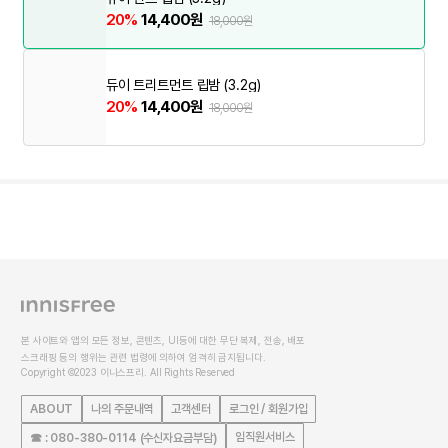
20%
14,400원
18,000원
듀이 트리트먼트 립밤 (3.2g)
20%
14,400원
18,000원
본 사이트와 앱의 모든 정보, 콘텐츠, UI등에 대한 무단 복제, 전송, 배포
스크래핑 등의 행위는 관련 법령에 의하여 엄격히 금지됩니다.
Copyright ©2023 이니스프리. All Rights Reserved
ABOUT
나의 주문내역
고객센터
로그인 / 회원가입
임직원서비스
☎ : 080-380-0114 (수신자요금부담)