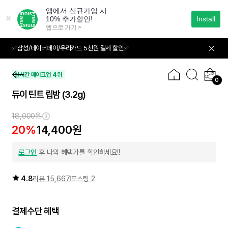
본
문
으
로
바
✅삼성/네이버페이/우리카드 5천원 결제 할인✅
01
05
로
가
기
실시간 메이크업 4위
0
듀이 틴트 립밤
(3.2g)
18,000원
20%
14,400원
로그인
후 나의 혜택가를 확인하세요!!
4.8
리뷰 15,667
포스팅 2
결제수단 혜택