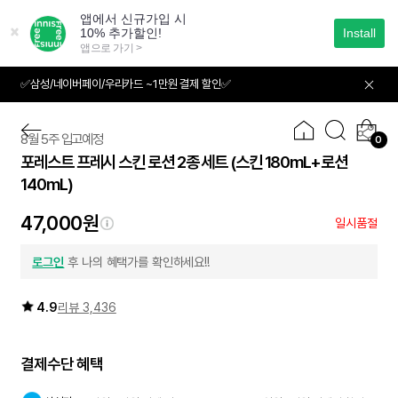
본
문
으
로
바
✅삼성/네이버페이/우리카드 ~1만원 결제 할인✅
01
05
로
가
기
8월 5주 입고예정
0
포레스트 프레시 스킨 로션 2종 세트
(스킨 180mL+로션
140mL)
47,000원
일시품절
로그인
후 나의 혜택가를 확인하세요!!
4.9
리뷰 3,436
결제수단 혜택