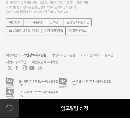
본 사이트와 앱의 모든 정보, 콘텐츠, UI등에 대한 무단 복제, 전송, 배포
스크래핑 등의 행위는 관련 법령에 의하여 엄격히 금지됩니다.
Copyright ©2023 이니스프리. All Rights Reserved
ABOUT
나의 주문내역
고객센터
로그인 / 회원가입
임직원서비스
☎ : 080-380-0114 (수신자요금부담)
이용약관
개인정보처리방침
영상기기관리방침
위치기반서비스 이용약관
사업자정보확인
약관및법적고지확인
웹어워드 2023 모바일마케팅부문 통합
스마트앱어워드 2023 브랜드부문 통합
대상
대상
스마트앱어워드 2022 브랜드부문 통합
대상
입고알림 신청