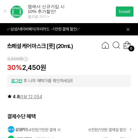
본
문
으
로
바
✅삼성/네이버페이/우리카드 ~1만원 결제 할인✅
01
04
로
가
기
스페셜 케어 마스크 [풋]
(20mL)
0
3,500원
30%
2,450원
로그인
후 나의 혜택가를 확인하세요!!
4.8
리뷰 12,054
결제수단 혜택
삼성카드
4만원/7만원 결제 시
6천원/1만원 결제일 할인