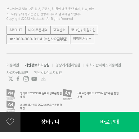
본 사이트와 앱의 모든 정보, 콘텐츠, UI등에 대한 무단 복제, 전송, 배포
스크래핑 등의 행위는 관련 법령에 의하여 엄격히 금지됩니다.
Copyright ©2023 이니스프리. All Rights Reserved
ABOUT
나의 주문내역
고객센터
로그인 / 회원가입
임직원서비스
☎ : 080-380-0114 (수신자요금부담)
이용약관
개인정보처리방침
영상기기관리방침
위치기반서비스 이용약관
사업자정보확인
약관및법적고지확인
웹어워드 2023 모바일마케팅부문 통합
스마트앱어워드 2023 브랜드부문 통합
대상
대상
스마트앱어워드 2022 브랜드부문 통합
대상
장바구니
바로구매