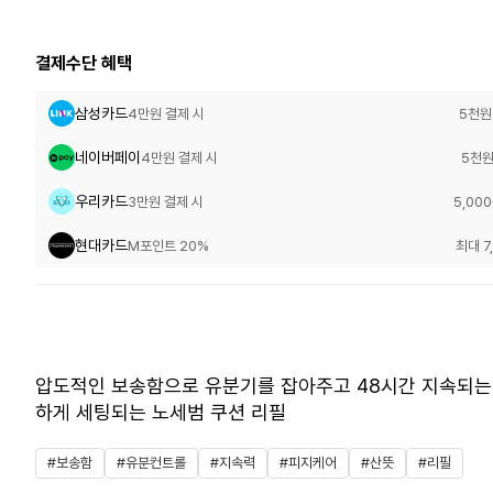
결제수단 혜택
삼성카드
4만원 결제 시
5천원
네이버페이
4만원 결제 시
5천원
우리카드
3만원 결제 시
5,00
현대카드
M포인트 20%
최대 7
압도적인 보송함으로 유분기를 잡아주고 48시간 지속되는 
하게 세팅되는 노세범 쿠션 리필
#보송함
#유분컨트롤
#지속력
#피지케어
#산뜻
#리필