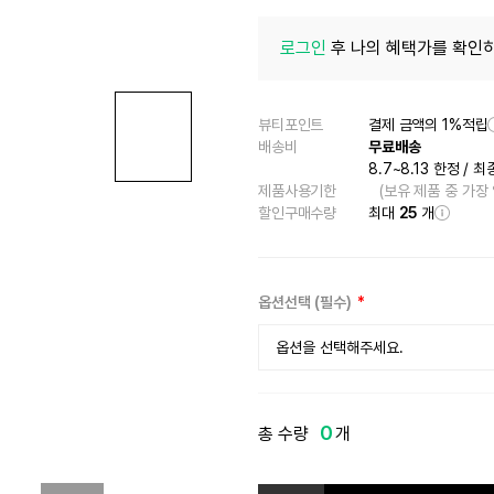
로그인
후 나의 혜택가를 확인하
뷰티포인트
결제 금액의 1%적립
배송비
무료배송
8.7~8.13 한정
/
최
제품사용기한
(보유 제품 중 가장
할인구매수량
최대
25
개
옵션선택 (필수)
옵션을 선택해주세요.
13C 포슬린-단종/입고불가
일시품절
0
총 수량
개
17N 아이보리
21C 로제 바닐라