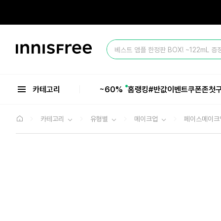
본
문
으
올 여름 마지막 BIG SALE ~60%💥
로
바
이
로
베스트 앰플 한정판 BOX! ~122mL 증
니
가
스
기
올 여름 마지막 BIG SALE ~60%💥
프
리
카테고리
~60%
홈
랭킹
#반값
이벤트
쿠폰존
첫
카테고리
유형별
메이크업
페이스메이크