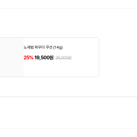
노세범 파우더 쿠션 (14g)
25%
19,500원
26,000원