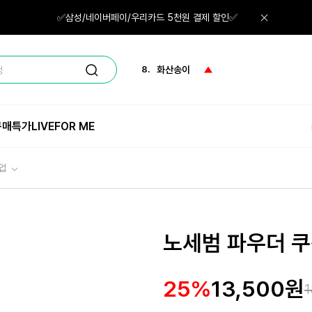
6.
마스크팩
✅삼성/네이버페이/우리카드 5천원 결제 할인✅
7.
레티놀
8.
화산송이
정
9.
립밤
구매특가
LIVE
FOR ME
10.
네일
1.
체험
업
노세범 파우더 
25%
13,500원
1