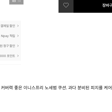
03
04
장바
prev
next
21N 바닐라
23N 진저
 결제일 할인
 Npay 적립
0원 청구 할인
,000 포인트
커버력 좋은 이니스프리 노세범 쿠션. 과다 분비된 피지를 케어