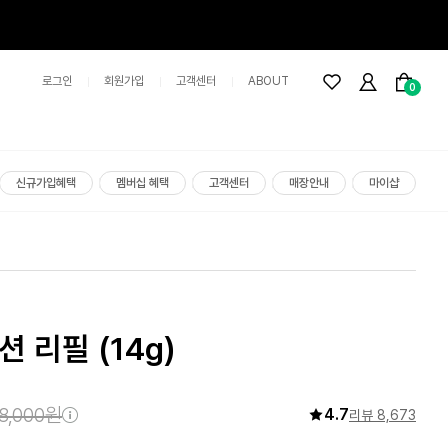
로그인
회원가입
고객센터
ABOUT
0
신규가입혜택
멤버십 혜택
고객센터
매장안내
마이샵
쿠션 리필
(14g)
8,000원
4.7
리뷰 8,673