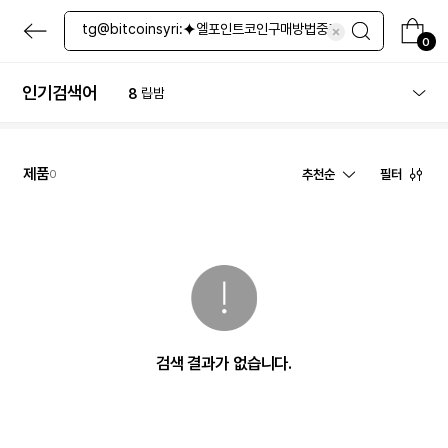
4
파우더
본
5
체험단
문
0
6
스킨
으
로
7
올인원
바
인기검색어
8
립밤
로
9
레티놀
가
기
10
화산송이
1
체험
제품
추천순
필터
0
검색 결과가 없습니다.