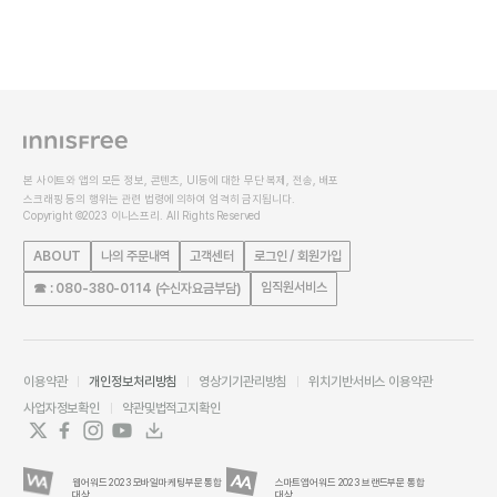
본 사이트와 앱의 모든 정보, 콘텐츠, UI등에 대한 무단 복제, 전송, 배포
스크래핑 등의 행위는 관련 법령에 의하여 엄격히 금지됩니다.
Copyright ©2023 이니스프리. All Rights Reserved
ABOUT
나의 주문내역
고객센터
로그인 / 회원가입
임직원서비스
☎ : 080-380-0114 (수신자요금부담)
이용약관
개인정보처리방침
영상기기관리방침
위치기반서비스 이용약관
사업자정보확인
약관및법적고지확인
웹어워드 2023 모바일마케팅부문 통합
스마트앱어워드 2023 브랜드부문 통합
대상
대상