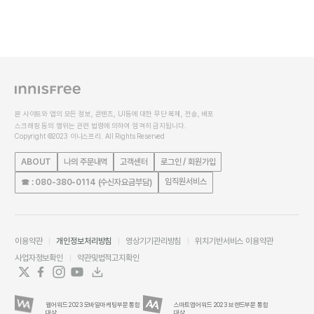
본 사이트와 앱의 모든 정보, 콘텐츠, UI등에 대한 무단 복제, 전송, 배포
스크래핑 등의 행위는 관련 법령에 의하여 엄격히 금지됩니다.
Copyright ©2023 이니스프리. All Rights Reserved
ABOUT
나의 주문내역
고객센터
로그인 / 회원가입
임직원서비스
☎ : 080-380-0114 (수신자요금부담)
이용약관
개인정보처리방침
영상기기관리방침
위치기반서비스 이용약관
사업자정보확인
약관및법적고지확인
웹어워드 2023 모바일마케팅부문 통합
스마트앱어워드 2023 브랜드부문 통합
대상
대상