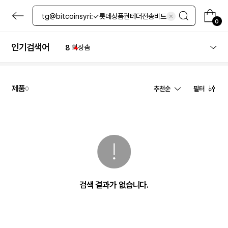
4
면봉
본
5
네일
문
0
6
그린티
으
로
7
노세범
바
인기검색어
8
화장솜
로
9
레티놀
가
기
10
블랙티
1
체험
제품
추천순
필터
0
검색 결과가 없습니다.