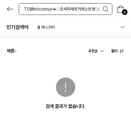
4
네일
본
5
올인원
문
0
6
수분크림
으
로
7
샴푸
바
인기검색어
8
마스카라
로
9
퍼프
가
기
10
립밤
1
체험
제품
추천순
필터
0
검색 결과가 없습니다.