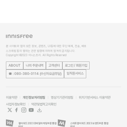
본 사이트와 앱의 모든 정보, 콘텐츠, UI등에 대한 무단 복제, 전송, 배포
스크래핑 등의 행위는 관련 법령에 의하여 엄격히 금지됩니다.
Copyright ©2023 이니스프리. All Rights Reserved
ABOUT
나의 주문내역
고객센터
로그인 / 회원가입
임직원서비스
☎ : 080-380-0114 (수신자요금부담)
이용약관
개인정보처리방침
영상기기관리방침
위치기반서비스 이용약관
사업자정보확인
약관및법적고지확인
웹어워드 2023 모바일마케팅부문 통합
스마트앱어워드 2023 브랜드부문 통합
대상
대상