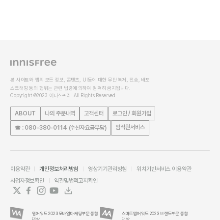
본 사이트와 앱의 모든 정보, 콘텐츠, UI등에 대한 무단 복제, 전송, 배포
스크래핑 등의 행위는 관련 법령에 의하여 엄격히 금지됩니다.
Copyright ©2023 이니스프리. All Rights Reserved
ABOUT
나의 주문내역
고객센터
로그인 / 회원가입
임직원서비스
☎ : 080-380-0114 (수신자요금부담)
이용약관
개인정보처리방침
영상기기관리방침
위치기반서비스 이용약관
사업자정보확인
약관및법적고지확인
웹어워드 2023 모바일마케팅부문 통합
스마트앱어워드 2023 브랜드부문 통합
대상
대상