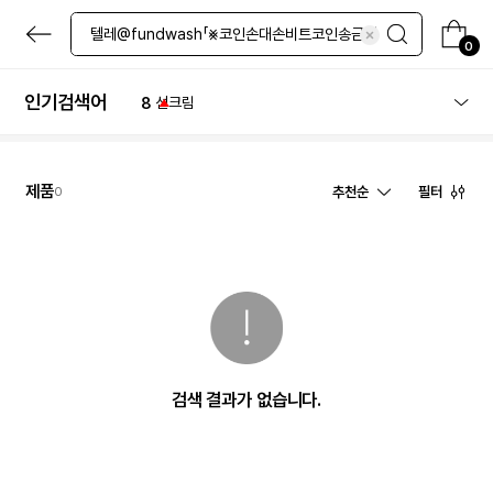
4
네일
본
5
레티놀
문
0
6
그린티
으
로
7
로션
바
인기검색어
8
선크림
로
9
크림
가
기
10
립밤
1
체험
제품
추천순
필터
0
검색 결과가 없습니다.