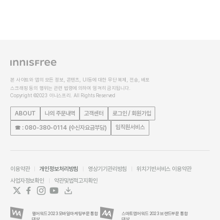
본 사이트와 앱의 모든 정보, 콘텐츠, UI등에 대한 무단 복제, 전송, 배포
스크래핑 등의 행위는 관련 법령에 의하여 엄격히 금지됩니다.
Copyright ©2023 이니스프리. All Rights Reserved
ABOUT
나의 주문내역
고객센터
로그인 / 회원가입
임직원서비스
☎ : 080-380-0114 (수신자요금부담)
이용약관
개인정보처리방침
영상기기관리방침
위치기반서비스 이용약관
사업자정보확인
약관및법적고지확인
웹어워드 2023 모바일마케팅부문 통합
스마트앱어워드 2023 브랜드부문 통합
대상
대상