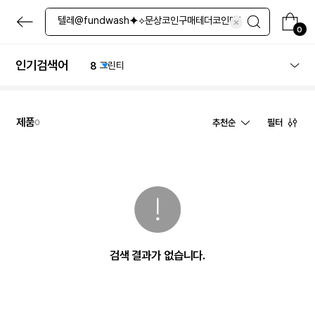
4
마스크팩
본
5
레티놀
문
0
6
스킨
으
로
7
네일
바
인기검색어
8
그린티
로
9
블랙티
가
기
10
로션
1
체험
제품
추천순
필터
0
검색 결과가 없습니다.