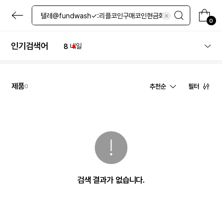
4
노세범
본
5
그린티
문
0
6
레티놀
으
로
7
면봉
바
인기검색어
8
네일
로
9
토너
가
기
10
세럼
1
체험
제품
추천순
필터
0
검색 결과가 없습니다.