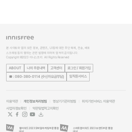
본 사이트와 앱의 모든 정보, 콘텐츠, UI등에 대한 무단 복제, 전송, 배포
스크래핑 등의 행위는 관련 법령에 의하여 엄격히 금지됩니다.
Copyright ©2023 이니스프리. All Rights Reserved
ABOUT
나의 주문내역
고객센터
로그인 / 회원가입
임직원서비스
☎ : 080-380-0114 (수신자요금부담)
이용약관
개인정보처리방침
영상기기관리방침
위치기반서비스 이용약관
사업자정보확인
약관및법적고지확인
웹어워드 2023 모바일마케팅부문 통합
스마트앱어워드 2023 브랜드부문 통합
대상
대상