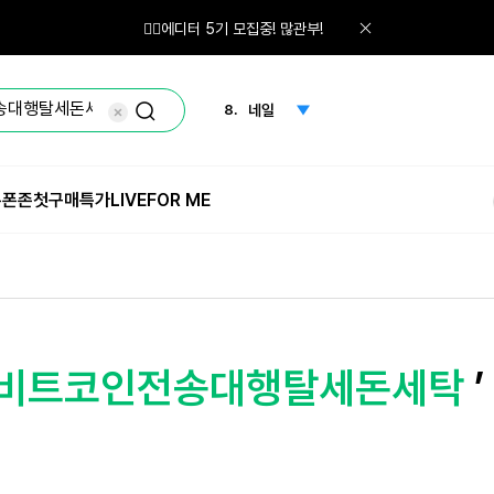
6.
스킨
🙋‍♀️에디터 5기 모집중! 많관부!
7.
체험단
8.
네일
9.
레티놀
쿠폰존
첫구매특가
LIVE
FOR ME
10.
파우더
1.
체험
i⨳⯌비트코인전송대행탈세돈세탁
’