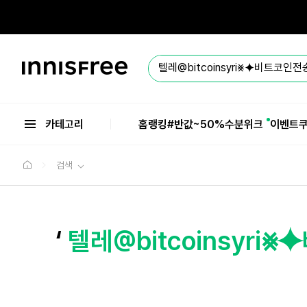
본
문
으
로
바
이
로
니
가
스
기
프
리
카테고리
홈
랭킹
#반값
~50%수분위크
이벤트
검색
‘
텔레@bitcoinsyr