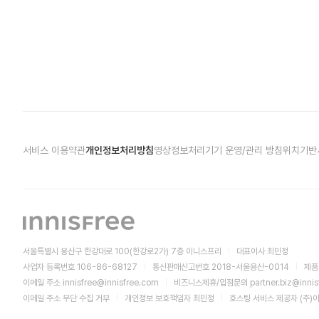
서비스 이용약관
개인정보처리방침
영상정보처리기기 운영/관리 방침
위치기반
서울특별시 용산구 한강대로 100(한강로2가) 7층 이니스프리
대표이사 최민정
사업자 등록번호 106-86-68127
통신판매신고번호 2018-서울용산-0014
제품
이메일 주소
innisfree@innisfree.com
비즈니스제휴/입점문의
partner.biz@inni
이메일 주소 무단 수집 거부
개인정보 보호책임자 최민정
호스팅 서비스 제공자 (주)