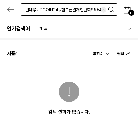
본
문
0
1
체험
으
로
2
마스크팩
바
인기검색어
3
팩
로
4
스킨
가
기
5
노세범
6
선크림
제품
추천순
필터
0
7
체험단
8
블루베리
9
올인원
10
네일
1
체험
검색 결과가 없습니다.