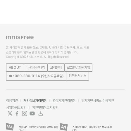
본 사이트와 앱의 모든 정보, 콘텐츠, UI등에 대한 무단 복제, 전송, 배포
스크래핑 등의 행위는 관련 법령에 의하여 엄격히 금지됩니다.
Copyright ©2023 이니스프리. All Rights Reserved
ABOUT
나의 주문내역
고객센터
로그인 / 회원가입
임직원서비스
☎ : 080-380-0114 (수신자요금부담)
이용약관
개인정보처리방침
영상기기관리방침
위치기반서비스 이용약관
사업자정보확인
약관및법적고지확인
웹어워드 2023 모바일마케팅부문 통합
스마트앱어워드 2023 브랜드부문 통합
대상
대상