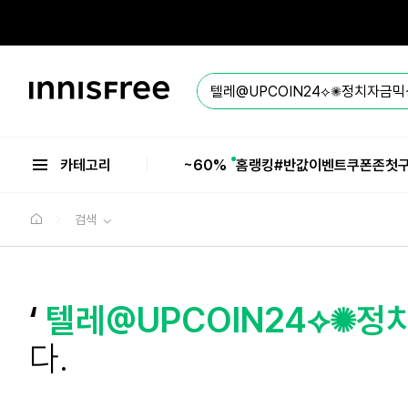
본
문
으
로
바
이
로
니
가
스
기
프
리
카테고리
~60%
홈
랭킹
#반값
이벤트
쿠폰존
첫
검색
‘
텔레@UPCOIN24⟡✺
다.