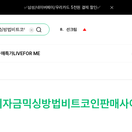
6.
그린티
✅삼성/네이버페이/우리카드 5천원 결제 할인✅
7.
로션
8.
선크림
9.
크림
구매특가
LIVE
FOR ME
10.
립밤
1.
체험
정치자금믹싱방법비트코인판매사