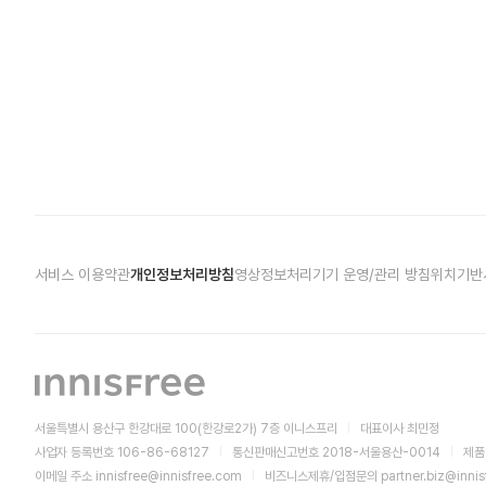
서비스 이용약관
개인정보처리방침
영상정보처리기기 운영/관리 방침
위치기반
서울특별시 용산구 한강대로 100(한강로2가) 7층 이니스프리
대표이사 최민정
사업자 등록번호 106-86-68127
통신판매신고번호 2018-서울용산-0014
제품
이메일 주소
innisfree@innisfree.com
비즈니스제휴/입점문의
partner.biz@inni