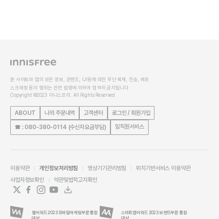
본 사이트와 앱의 모든 정보, 콘텐츠, UI등에 대한 무단 복제, 전송, 배포
스크래핑 등의 행위는 관련 법령에 의하여 엄격히 금지됩니다.
Copyright ©2023 이니스프리. All Rights Reserved
ABOUT
나의 주문내역
고객센터
로그인 / 회원가입
임직원서비스
☎ : 080-380-0114 (수신자요금부담)
이용약관
개인정보처리방침
영상기기관리방침
위치기반서비스 이용약관
사업자정보확인
약관및법적고지확인
웹어워드 2023 모바일마케팅부문 통합
스마트앱어워드 2023 브랜드부문 통합
대상
대상