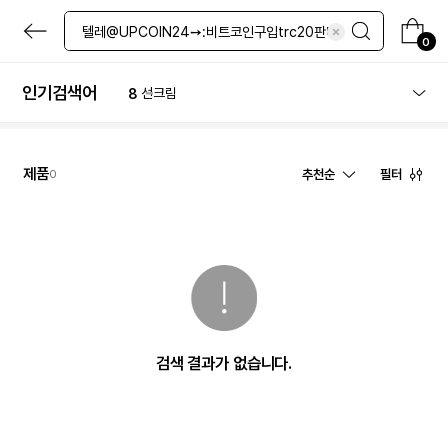
4
네일
본
5
레티놀
문
0
6
그린티
으
로
7
로션
바
인기검색어
8
선크림
로
9
크림
가
기
10
립밤
1
체험
제품
추천순
필터
0
검색 결과가 없습니다.