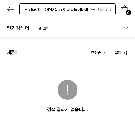
5
레티놀
본
6
선크림
문
0
7
파우더
으
로
8
화산송이
바
인기검색어
9
스킨
로
10
체험단
가
기
1
체험
제품
추천순
필터
0
검색 결과가 없습니다.