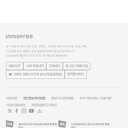
본 사이트와 앱의 모든 정보, 콘텐츠, UI등에 대한 무단 복제, 전송, 배포
스크래핑 등의 행위는 관련 법령에 의하여 엄격히 금지됩니다.
Copyright ©2023 이니스프리. All Rights Reserved
ABOUT
나의 주문내역
고객센터
로그인 / 회원가입
임직원서비스
☎ : 080-380-0114 (수신자요금부담)
이용약관
개인정보처리방침
영상기기관리방침
위치기반서비스 이용약관
사업자정보확인
약관및법적고지확인
웹어워드 2023 모바일마케팅부문 통합
스마트앱어워드 2023 브랜드부문 통합
대상
대상