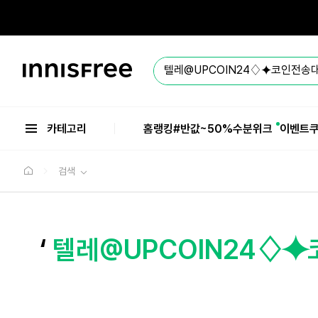
본
문
으
로
바
이
로
니
가
스
기
프
리
카테고리
홈
랭킹
#반값
~50%수분위크
이벤트
검색
‘
텔레@UPCOIN24♢