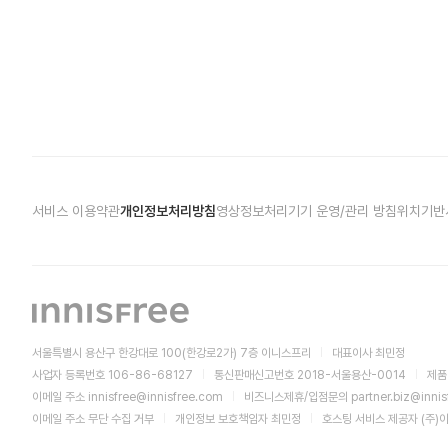
서비스 이용약관
개인정보처리방침
영상정보처리기기 운영/관리 방침
위치기반
서울특별시 용산구 한강대로 100(한강로2가) 7층 이니스프리
대표이사 최민정
사업자 등록번호 106-86-68127
통신판매신고번호 2018-서울용산-0014
제품
이메일 주소
innisfree@innisfree.com
비즈니스제휴/입점문의
partner.biz@inni
이메일 주소 무단 수집 거부
개인정보 보호책임자 최민정
호스팅 서비스 제공자 (주)