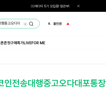
6.
레티놀
🙋‍♀️에디터 5기 모집중! 많관부!
7.
파우더
8.
올인원
9.
화산송이
쿠폰존
첫구매특가
LIVE
FOR ME
10.
체험단
1.
체험
⯌코인전송대행중고오다대포통장