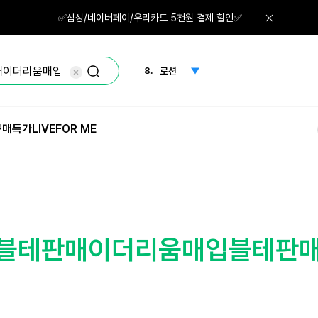
6.
그린티
✅삼성/네이버페이/우리카드 5천원 결제 할인✅
7.
선크림
8.
로션
9.
크림
구매특가
LIVE
FOR ME
10.
미스트
1.
체험
365블테판매이더리움매입블테판