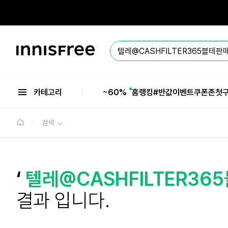
본
문
으
로
바
이
로
니
가
스
기
프
리
카테고리
~60%
홈
랭킹
#반값
이벤트
쿠폰존
첫
검색
‘
텔레@CASHFILTER
결과 입니다.