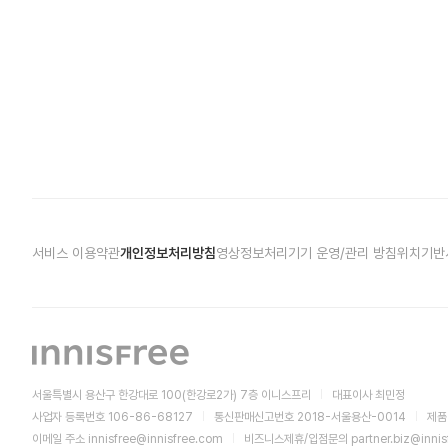
서비스 이용약관
개인정보처리방침
영상정보처리기기 운영/관리 방침
위치기반
서울특별시 용산구 한강대로 100(한강로2가) 7층 이니스프리
대표이사 최민정
사업자 등록번호 106-86-68127
통신판매신고번호 2018-서울용산-0014
제품
이메일 주소
innisfree@innisfree.com
비즈니스제휴/입점문의
partner.biz@inni