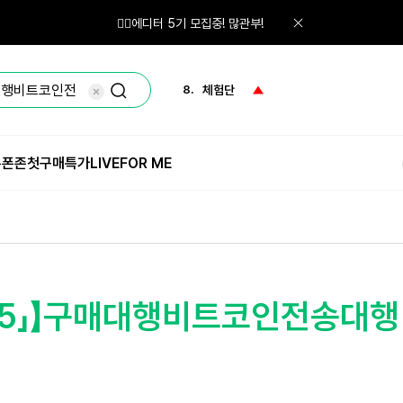
6.
올인원
🙋‍♀️에디터 5기 모집중! 많관부!
7.
네일
8.
체험단
9.
화산송이
쿠폰존
첫구매특가
LIVE
FOR ME
10.
블루베리
1.
체험
365」】구매대행비트코인전송대행