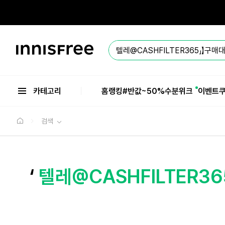
본
문
으
로
바
이
로
니
가
스
기
프
리
카테고리
홈
랭킹
#반값
~50%수분위크
이벤트
검색
‘
텔레@CASHFILTER