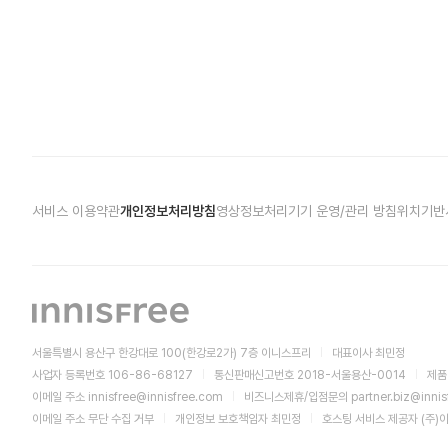
서비스 이용약관
개인정보처리방침
영상정보처리기기 운영/관리 방침
위치기반
서울특별시 용산구 한강대로 100(한강로2가) 7층 이니스프리
대표이사 최민정
사업자 등록번호 106-86-68127
통신판매신고번호 2018-서울용산-0014
제품
이메일 주소
innisfree@innisfree.com
비즈니스제휴/입점문의
partner.biz@inni
이메일 주소 무단 수집 거부
개인정보 보호책임자 최민정
호스팅 서비스 제공자 (주)