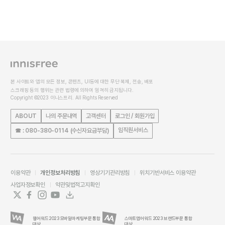
본 사이트와 앱의 모든 정보, 콘텐츠, UI등에 대한 무단 복제, 전송, 배포
스크래핑 등의 행위는 관련 법령에 의하여 엄격히 금지됩니다.
Copyright ©2023 이니스프리. All Rights Reserved
ABOUT
나의 주문내역
고객센터
로그인 / 회원가입
임직원서비스
☎ : 080-380-0114 (수신자요금부담)
이용약관
개인정보처리방침
영상기기관리방침
위치기반서비스 이용약관
사업자정보확인
약관및법적고지확인
웹어워드 2023 모바일마케팅부문 통합
스마트앱어워드 2023 브랜드부문 통합
대상
대상