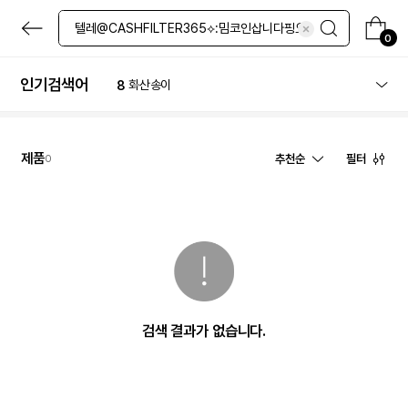
4
네일
본
5
레티놀
문
0
6
립밤
으
로
7
마스크팩
바
인기검색어
8
화산송이
로
9
로션
가
기
10
파우더
1
체험
제품
추천순
필터
0
검색 결과가 없습니다.