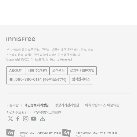
본 사이트와 앱의 모든 정보, 콘텐츠, UI등에 대한 무단 복제, 전송, 배포
스크래핑 등의 행위는 관련 법령에 의하여 엄격히 금지됩니다.
Copyright ©2023 이니스프리. All Rights Reserved
ABOUT
나의 주문내역
고객센터
로그인 / 회원가입
임직원서비스
☎ : 080-380-0114 (수신자요금부담)
이용약관
개인정보처리방침
영상기기관리방침
위치기반서비스 이용약관
사업자정보확인
약관및법적고지확인
웹어워드 2023 모바일마케팅부문 통합
스마트앱어워드 2023 브랜드부문 통합
대상
대상