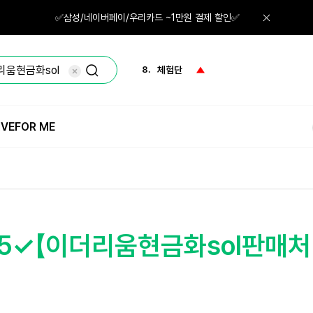
6.
스킨
✅삼성/네이버페이/우리카드 ~1만원 결제 할인✅
7.
파우더
8.
체험단
9.
네일
IVE
FOR ME
10.
레티놀
1.
체험
65✓【이더리움현금화sol판매처