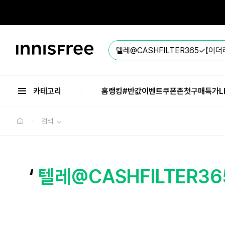
본
문
으
로
바
이
로
니
가
스
기
프
리
카테고리
홈
랭킹
#반값
이벤트
쿠폰존
첫구매특가
L
검색
‘
텔레@CASHFILTER3