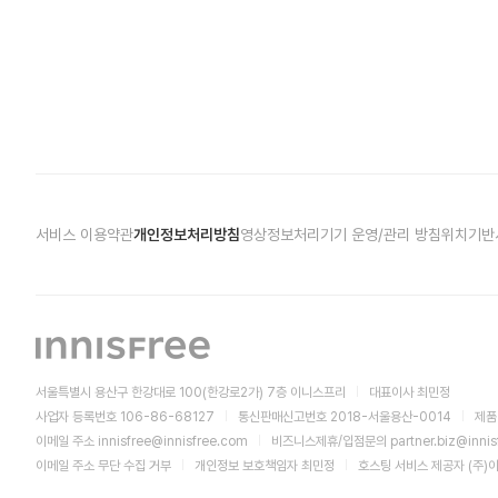
서비스 이용약관
개인정보처리방침
영상정보처리기기 운영/관리 방침
위치기반
서울특별시 용산구 한강대로 100(한강로2가) 7층 이니스프리
대표이사 최민정
사업자 등록번호 106-86-68127
통신판매신고번호 2018-서울용산-0014
제품
이메일 주소
innisfree@innisfree.com
비즈니스제휴/입점문의
partner.biz@inni
이메일 주소 무단 수집 거부
개인정보 보호책임자 최민정
호스팅 서비스 제공자 (주)