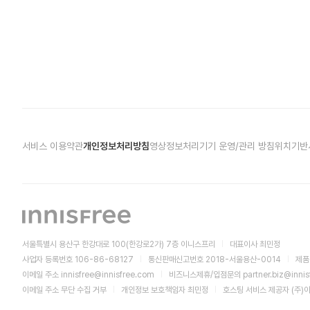
서비스 이용약관
개인정보처리방침
영상정보처리기기 운영/관리 방침
위치기반
서울특별시 용산구 한강대로 100(한강로2가) 7층 이니스프리
대표이사 최민정
사업자 등록번호 106-86-68127
통신판매신고번호 2018-서울용산-0014
제품
이메일 주소
innisfree@innisfree.com
비즈니스제휴/입점문의
partner.biz@inni
이메일 주소 무단 수집 거부
개인정보 보호책임자 최민정
호스팅 서비스 제공자 (주)