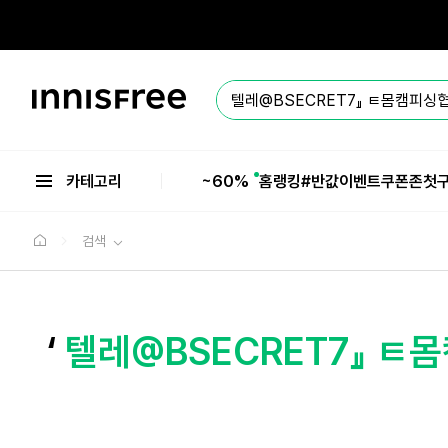
본
문
으
로
바
이
로
니
가
스
기
프
리
카테고리
~60%
홈
랭킹
#반값
이벤트
쿠폰존
첫
검색
‘
텔레@BSECRET7』 