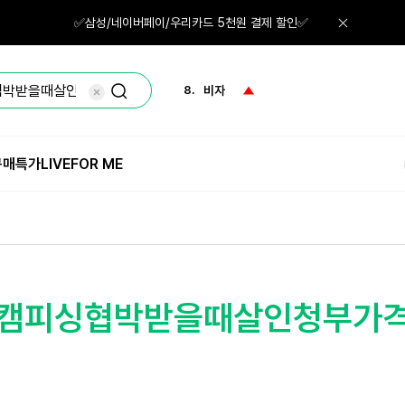
6.
마스카라
✅삼성/네이버페이/우리카드 5천원 결제 할인✅
7.
로션
8.
비자
9.
수분크림
구매특가
LIVE
FOR ME
10.
마스크
1.
체험
ㅌ몸캠피싱협박받을때살인청부가