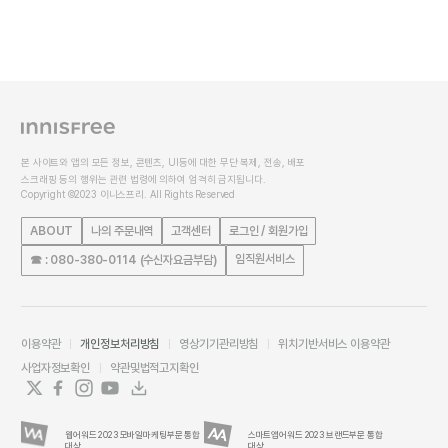
본 사이트와 앱의 모든 정보, 콘텐츠, UI등에 대한 무단 복제, 전송, 배포
스크래핑 등의 행위는 관련 법령에 의하여 엄격히 금지됩니다.
Copyright ©2023 이니스프리. All Rights Reserved
ABOUT
나의 주문내역
고객센터
로그인 / 회원가입
임직원서비스
☎ : 080-380-0114 (수신자요금부담)
이용약관
개인정보처리방침
영상기기관리방침
위치기반서비스 이용약관
사업자정보확인
약관및법적고지확인
웹어워드 2023 모바일마케팅부문 통합
스마트앱어워드 2023 브랜드부문 통합
대상
대상