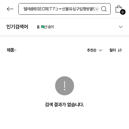
4
노세범
본
5
네일
문
0
6
선크림
으
로
7
레티놀
바
인기검색어
8
화산송이
로
9
클렌징
가
기
10
파우더
1
체험
제품
추천순
필터
0
검색 결과가 없습니다.