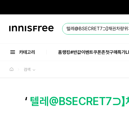
본
문
으
로
바
이
로
니
가
스
기
프
리
카테고리
홈
랭킹
#반값
이벤트
쿠폰존
첫구매특가
L
검색
‘
텔레@BSECRET7