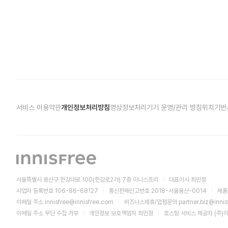
서비스 이용약관
개인정보처리방침
영상정보처리기기 운영/관리 방침
위치기반
서울특별시 용산구 한강대로 100(한강로2가) 7층 이니스프리
대표이사 최민정
사업자 등록번호 106-86-68127
통신판매신고번호 2018-서울용산-0014
제품
이메일 주소
innisfree@innisfree.com
비즈니스제휴/입점문의
partner.biz@inni
이메일 주소 무단 수집 거부
개인정보 보호책임자 최민정
호스팅 서비스 제공자 (주)