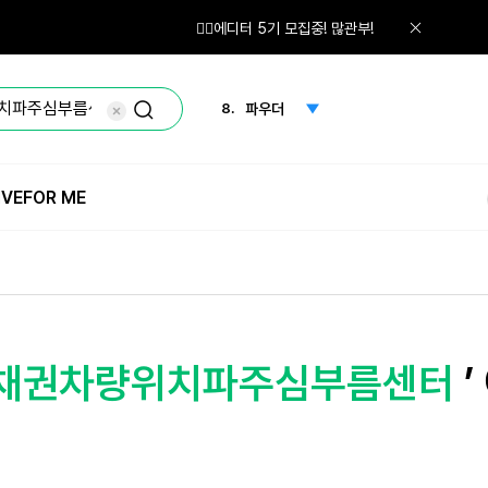
6.
선크림
🙋‍♀️에디터 5기 모집중! 많관부!
7.
노세범
✅삼성/네이버페이/우리카드 ~1만원 결제 할인✅
8.
파우더
9.
화산송이
IVE
FOR ME
10.
체험단
1.
체험
⊃】채권차량위치파주심부름센터
’