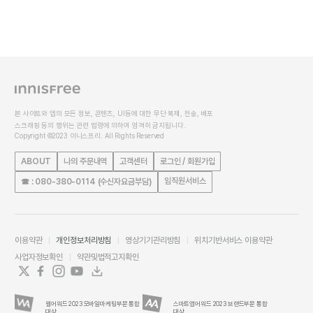
본 사이트와 앱의 모든 정보, 콘텐츠, UI등에 대한 무단 복제, 전송, 배포
스크래핑 등의 행위는 관련 법령에 의하여 엄격히 금지됩니다.
Copyright ©2023 이니스프리. All Rights Reserved
ABOUT
나의 주문내역
고객센터
로그인 / 회원가입
임직원서비스
☎ : 080-380-0114 (수신자요금부담)
이용약관
개인정보처리방침
영상기기관리방침
위치기반서비스 이용약관
사업자정보확인
약관및법적고지확인
웹어워드 2023 모바일마케팅부문 통합
스마트앱어워드 2023 브랜드부문 통합
대상
대상