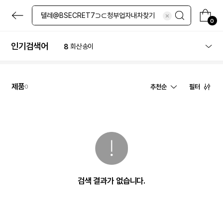
4
마스크팩
본
5
레티놀
문
0
6
네일
으
로
7
선크림
바
인기검색어
8
화산송이
로
9
립밤
가
기
10
로션
1
체험
제품
추천순
필터
0
검색 결과가 없습니다.