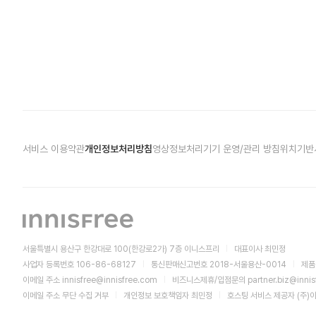
서비스 이용약관
개인정보처리방침
영상정보처리기기 운영/관리 방침
위치기반
서울특별시 용산구 한강대로 100(한강로2가) 7층 이니스프리
대표이사 최민정
사업자 등록번호 106-86-68127
통신판매신고번호 2018-서울용산-0014
제품
이메일 주소
innisfree@innisfree.com
비즈니스제휴/입점문의
partner.biz@inni
이메일 주소 무단 수집 거부
개인정보 보호책임자 최민정
호스팅 서비스 제공자 (주)