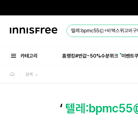
본
문
으
로
바
이
로
니
가
스
기
프
리
카테고리
홈
랭킹
#반값
~50%수분위크
이벤트
검색
‘
텔레:bpmc5