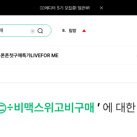
6.
로션
🙋‍♀️에디터 5기 모집중! 많관부!
7.
체험단
8.
립밤
9.
화산송이
쿠폰존
첫구매특가
LIVE
FOR ME
10.
스킨
1.
체험
5㉢÷비맥스위고비구매
’
에 대한