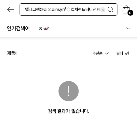
4
그린티
본
5
마스카라
문
0
6
수분크림
으
로
7
크림
바
인기검색어
8
스킨
로
9
에센스
가
기
10
미스트
1
체험
제품
추천순
필터
0
검색 결과가 없습니다.