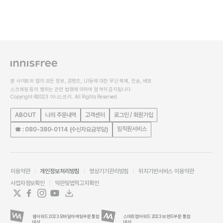
본 사이트와 앱의 모든 정보, 콘텐츠, UI등에 대한 무단 복제, 전송, 배포
스크래핑 등의 행위는 관련 법령에 의하여 엄격히 금지됩니다.
Copyright ©2023 이니스프리. All Rights Reserved
ABOUT
나의 주문내역
고객센터
로그인 / 회원가입
임직원서비스
☎ : 080-380-0114 (수신자요금부담)
이용약관
개인정보처리방침
영상기기관리방침
위치기반서비스 이용약관
사업자정보확인
약관및법적고지확인
웹어워드 2023 모바일마케팅부문 통합
스마트앱어워드 2023 브랜드부문 통합
대상
대상