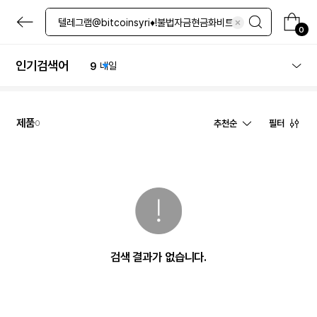
5
마스크팩
본
6
선크림
문
0
7
립밤
으
로
8
로션
바
인기검색어
9
네일
로
10
퍼프
가
기
1
체험
제품
추천순
필터
0
검색 결과가 없습니다.