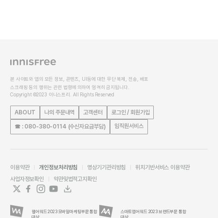
본 사이트와 앱의 모든 정보, 콘텐츠, UI등에 대한 무단 복제, 전송, 배포
스크래핑 등의 행위는 관련 법령에 의하여 엄격히 금지됩니다.
Copyright ©2023 이니스프리. All Rights Reserved
ABOUT
나의 주문내역
고객센터
로그인 / 회원가입
임직원서비스
☎ : 080-380-0114 (수신자요금부담)
이용약관
개인정보처리방침
영상기기관리방침
위치기반서비스 이용약관
사업자정보확인
약관및법적고지확인
웹어워드 2023 모바일마케팅부문 통합
스마트앱어워드 2023 브랜드부문 통합
대상
대상