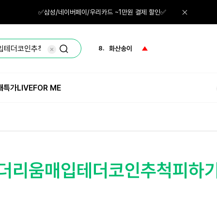
6.
그린티
✅삼성/네이버페이/우리카드 ~1만원 결제 할인✅
7.
체험단
8.
화산송이
9.
퍼프
매특가
LIVE
FOR ME
10.
한란
1.
체험
⟡➙이더리움매입테더코인추척피하