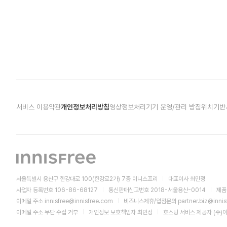
서비스 이용약관
개인정보처리방침
영상정보처리기기 운영/관리 방침
위치기반
서울특별시 용산구 한강대로 100(한강로2가) 7층 이니스프리
대표이사 최민정
사업자 등록번호 106-86-68127
통신판매신고번호 2018-서울용산-0014
제품
이메일 주소
innisfree@innisfree.com
비즈니스제휴/입점문의
partner.biz@inni
이메일 주소 무단 수집 거부
개인정보 보호책임자 최민정
호스팅 서비스 제공자 (주)