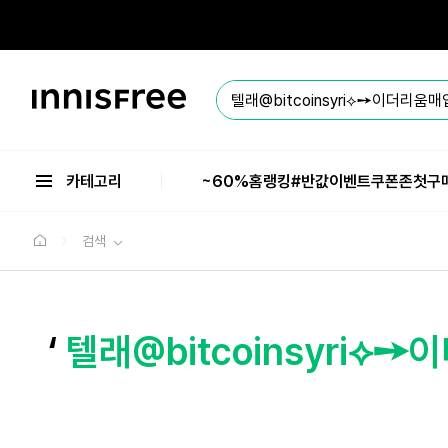
본
문
으
로
바
이
로
니
가
스
기
프
리
카테고리
~60%
홈
랭킹
#반값
이벤트
쿠폰존
첫구
검색
‘
텔래@bitcoinsyri