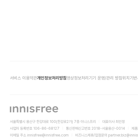
서비스 이용약관
개인정보처리방침
영상정보처리기기 운영/관리 방침
위치기반
서울특별시 용산구 한강대로 100(한강로2가) 7층 이니스프리
대표이사 최민정
사업자 등록번호 106-86-68127
통신판매신고번호 2018-서울용산-0014
제품
이메일 주소
innisfree@innisfree.com
비즈니스제휴/입점문의
partner.biz@inni