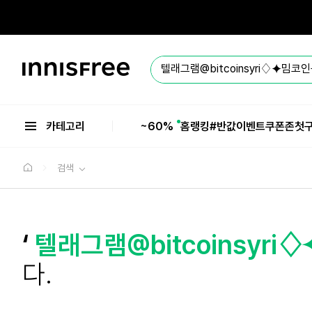
본
문
으
로
바
이
로
니
가
스
기
프
리
카테고리
~60%
홈
랭킹
#반값
이벤트
쿠폰존
첫
검색
‘
텔래그램@bitcoinsyr
다.