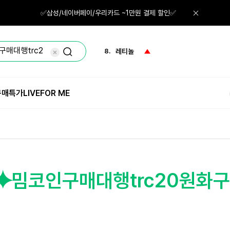
6.
노세범
✅삼성/네이버페이/우리카드 ~1만원 결제 할인✅
7.
그린티
8.
레티놀
9.
화장솜
구매특가
LIVE
FOR ME
10.
로션
1.
체험
i♢⯌밈코인구매대행trc20원화