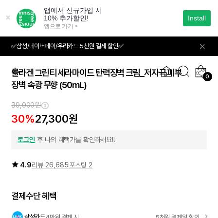
본
문
으
로
바
✅삼성/네이버페이/우리카드 5천원 결제 할인✅
01
04
로
가
기
콜라겐 그린티 세라마이드 탄력장벽 크림_저자극 피부
0
장벽 속광 무향
(50mL)
39,000원
30%
27,300원
로그인
후 나의 혜택가를 확인하세요!!
4.9
리뷰 26,685
포스팅 2
결제수단 혜택
삼성카드
4만원 결제 시
5천원 결제일 할인