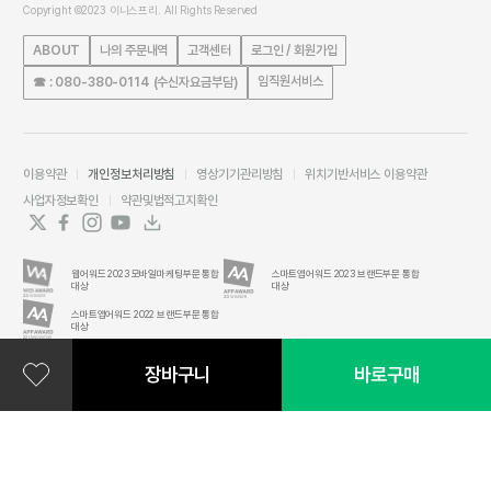
Copyright ©2023 이니스프리. All Rights Reserved
ABOUT
나의 주문내역
고객센터
로그인 / 회원가입
임직원서비스
☎ : 080-380-0114 (수신자요금부담)
이용약관
개인정보처리방침
영상기기관리방침
위치기반서비스 이용약관
사업자정보확인
약관및법적고지확인
웹어워드 2023 모바일마케팅부문 통합
스마트앱어워드 2023 브랜드부문 통합
대상
대상
스마트앱어워드 2022 브랜드부문 통합
대상
장바구니
바로구매