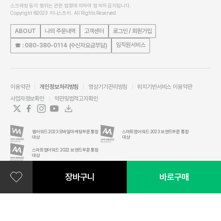
스크래핑 등의 행위는 관련 법령에 의하여 엄격히 금지됩니다.
Copyright ©2023 이니스프리. All Rights Reserved
ABOUT
나의 주문내역
고객센터
로그인 / 회원가입
임직원서비스
☎ : 080-380-0114 (수신자요금부담)
이용약관
개인정보처리방침
영상기기관리방침
위치기반서비스 이용약관
사업자정보확인
약관및법적고지확인
웹어워드 2023 모바일마케팅부문 통합
스마트앱어워드 2023 브랜드부문 통합
대상
대상
스마트앱어워드 2022 브랜드부문 통합
대상
장바구니
바로구매