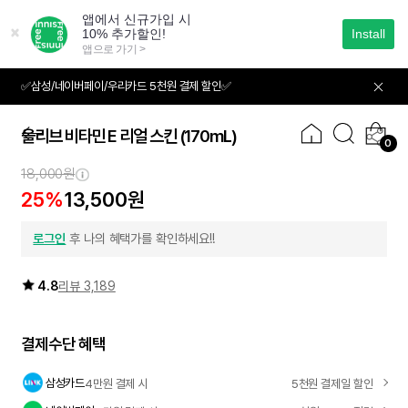
본
문
으
로
바
✅삼성/네이버페이/우리카드 5천원 결제 할인✅
01
04
로
가
기
올리브 비타민 E 리얼 스킨
(170mL)
0
18,000원
25%
13,500원
로그인
후 나의 혜택가를 확인하세요!!
4.8
리뷰 3,189
결제수단 혜택
삼성카드
4만원 결제 시
5천원 결제일 할인