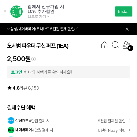
본
문
으
로
바
✅삼성/네이버페이/우리카드 5천원 결제 할인✅
01
02
로
가
기
노세범 파우더 쿠션 퍼프
(1EA)
0
2,500원
로그인
후 나의 혜택가를 확인하세요!!
4.8
리뷰 8,153
결제수단 혜택
삼성카드
4만원 결제 시
5천원 결제일 할인
네이버페이
4만원 결제 시
5천원 Npay 적립