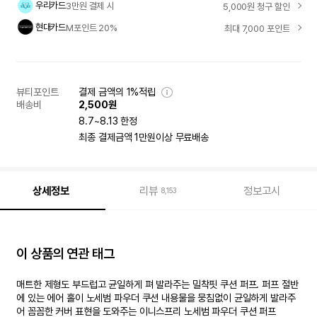
우리카드
3만원 결제 시
5,000원 청구 할인
현대카드
M포인트 20%
최대 7,000 포인트
뷰티포인트
결제 금액의 1%적립
배송비
2,500원
8.7~8.13 한정
최종 결제금액 1만원이상 무료배송
상세정보
리뷰
정보고시
8,153
이 상품의 연관 태그
매트한 제형도 부드럽고 균일하게 펴 발라주는 밀착핏 쿠션 퍼프. 퍼프 절반
에 있는 에어 홀이 노세범 파우더 쿠션 내용물을 뭉침없이 균일하게 발라주
어 꼼꼼한 커버 표현을 도와주는 이니스프리 노세범 파우더 쿠션 퍼프