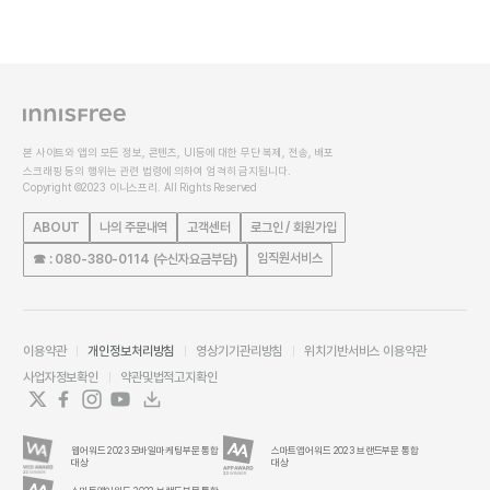
본 사이트와 앱의 모든 정보, 콘텐츠, UI등에 대한 무단 복제, 전송, 배포
스크래핑 등의 행위는 관련 법령에 의하여 엄격히 금지됩니다.
Copyright ©2023 이니스프리. All Rights Reserved
ABOUT
나의 주문내역
고객센터
로그인 / 회원가입
임직원서비스
☎ : 080-380-0114 (수신자요금부담)
이용약관
개인정보처리방침
영상기기관리방침
위치기반서비스 이용약관
사업자정보확인
약관및법적고지확인
웹어워드 2023 모바일마케팅부문 통합
스마트앱어워드 2023 브랜드부문 통합
대상
대상