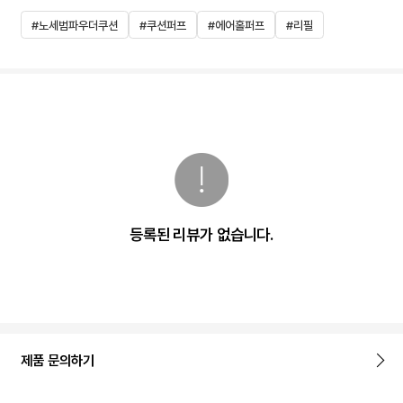
#노세범파우더쿠션
#쿠션퍼프
#에어홀퍼프
#리필
등록된 리뷰가 없습니다.
제품 문의하기