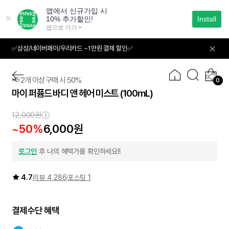
본
문
으
로
바
✅삼성/네이버페이/우리카드 ~1만원 결제 할인✅
01
04
로
가
기
📢 2개 이상 구매 시 50%
0
마이 퍼퓸드 바디 앤 헤어 미스트
(100mL)
2개이상
50
12,000원
~
%
~50%
6,000원
로그인
후 나의 혜택가를 확인하세요!!
4.7
리뷰 4,286
포스팅 1
결제수단 혜택