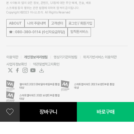
본 사이트와 앱의 모든 정보, 콘텐츠, UI등에 대한 무단 복제, 전송, 배포
스크래핑 등의 행위는 관련 법령에 의하여 엄격히 금지됩니다.
Copyright ©2023 이니스프리. All Rights Reserved
ABOUT
나의 주문내역
고객센터
로그인 / 회원가입
임직원서비스
☎ : 080-380-0114 (수신자요금부담)
이용약관
개인정보처리방침
영상기기관리방침
위치기반서비스 이용약관
사업자정보확인
약관및법적고지확인
웹어워드 2023 모바일마케팅부문 통합
스마트앱어워드 2023 브랜드부문 통합
대상
대상
스마트앱어워드 2022 브랜드부문 통합
대상
장바구니
바로구매