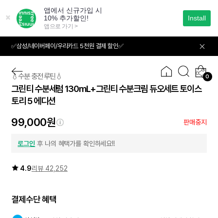
본
문
으
로
바
✅삼성/네이버페이/우리카드 5천원 결제 할인✅
01
05
로
가
기
💧수분 충전 루틴💧
0
그린티 수분세럼 130mL+그린티 수분크림 듀오세트 토이스
토리 5 에디션
99,000원
판매중지
로그인
후 나의 혜택가를 확인하세요!!
4.9
리뷰 42,252
결제수단 혜택