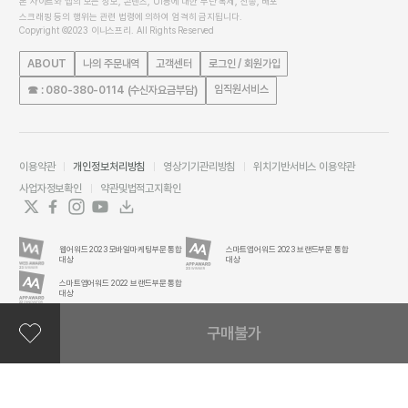
본 사이트와 앱의 모든 정보, 콘텐츠, UI등에 대한 무단 복제, 전송, 배포
스크래핑 등의 행위는 관련 법령에 의하여 엄격히 금지됩니다.
Copyright ©2023 이니스프리. All Rights Reserved
ABOUT
나의 주문내역
고객센터
로그인 / 회원가입
임직원서비스
☎ : 080-380-0114 (수신자요금부담)
이용약관
개인정보처리방침
영상기기관리방침
위치기반서비스 이용약관
사업자정보확인
약관및법적고지확인
웹어워드 2023 모바일마케팅부문 통합
스마트앱어워드 2023 브랜드부문 통합
대상
대상
스마트앱어워드 2022 브랜드부문 통합
대상
구매불가