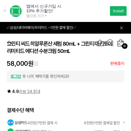
본
문
으
로
바
✅삼성/네이버페이/우리카드 ~1만원 결제 할인✅
01
04
로
가
기
그린티 씨드 히알루론산 세럼 80mL + 그린티 마키토이
0
리미티드 에디션 수분크림 50mL
58,000원
판매중지
로그인
후 나의 혜택가를 확인하세요!!
4.9
리뷰 34,814
결제수단 혜택
삼성카드
4만원/7만원 결제 시
6천원/1만원 결제일 할인