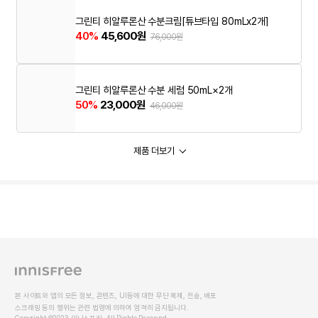
그린티 히알루론산 수분크림[튜브타입 80mLx2개]
40%
45,600원
76,000원
그린티 히알루론산 수분 세럼 50mL×2개
50%
23,000원
46,000원
제품 더보기
본 사이트와 앱의 모든 정보, 콘텐츠, UI등에 대한 무단 복제, 전송, 배포
스크래핑 등의 행위는 관련 법령에 의하여 엄격히 금지됩니다.