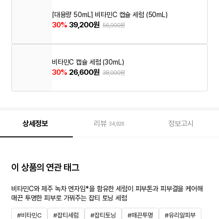
[대용량 50mL] 비타민C 캡슐 세럼 (50mL)
30%
39,200원
56,000원
비타민C 캡슐 세럼 (30mL)
30%
26,600원
38,000원
상세정보
리뷰
정보고시
34,926
이 상품의 연관 태그
비타민C와 제주 녹차 엔자임*을 함유한 세럼이 피부톤과 피부결을 케어해
매끈 투명한 피부로 가꿔주는 잡티 토닝 세럼
#비타민C
#잡티세럼
#잡티토닝
#매끈투명
#유리알피부