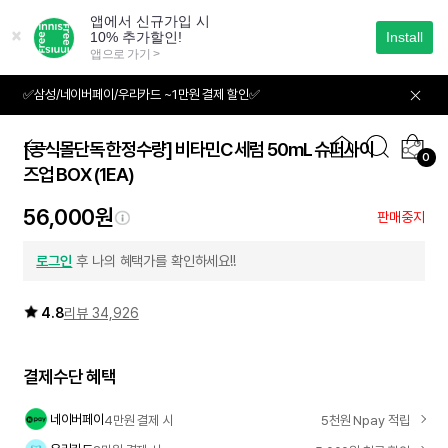
본
문
으
로
바
✅삼성/네이버페이/우리카드 ~1만원 결제 할인✅
01
01
로
가
기
[공식몰단독 한정수량] 비타민C 세럼 50mL 슈퍼사이
0
즈업 BOX
(1EA)
대용량
56,000원
판매중지
로그인
후 나의 혜택가를 확인하세요!!
4.8
리뷰 34,926
결제수단 혜택
네이버페이
4만원 결제 시
5천원 Npay 적립