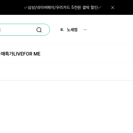
6.
그린티
✅삼성/네이버페이/우리카드 5천원 결제 할인✅
7.
크림
8.
노세범
정
9.
로션
구매특가
LIVE
FOR ME
10.
미스트
1.
체험