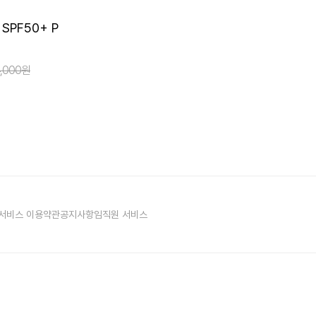
2개이상
PF50+ P
50
~
%
4,000원
서비스 이용약관
공지사항
임직원 서비스