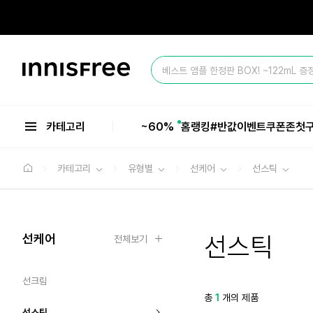
본
문
으
올 여름 마지막 BIG SALE ~60%💥
로
바
이
로
베스트 앰플 한정판 BOX! ~122mL 증
니
가
스
기
올 여름 마지막 BIG SALE ~60%💥
프
리
카테고리
~60%
홈
랭킹
#반값
이벤트
쿠폰존
첫
카테고리
유형별
선케어
선스틱
선케어
선스틱
전체보기
선크림
총
1
개의 제품
선스틱