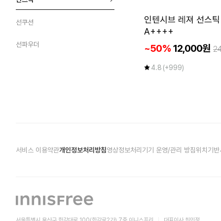
인텐시브 레져 선스틱 S
선쿠션
A++++
선파우더
~50%
12,000원
2
4.8
(+999)
서비스 이용약관
개인정보처리방침
영상정보처리기기 운영/관리 방침
위치기반
서울특별시 용산구 한강대로 100(한강로2가) 7층 이니스프리
대표이사 최민정