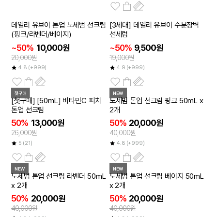
2개이상
2개이상
데일리 유브이 톤업 노세범 선크림
[3세대] 데일리 유브이 수분장벽
50
50
~
~
%
%
(핑크/라벤더/베이지)
선세럼
~50%
10,000원
~50%
9,500원
20,000원
19,000원
4.8
(+999)
4.9
(+999)
첫구매
NEW
50
[첫구매] [50mL] 비타민C 피치
노세범 톤업 선크림 핑크 50mL x
%
톤업 선크림
2개
50%
13,000원
50%
20,000원
26,000원
40,000원
5
(21)
4.8
(+999)
NEW
NEW
50
50
노세범 톤업 선크림 라벤더 50mL
노세범 톤업 선크림 베이지 50mL
%
%
x 2개
x 2개
50%
20,000원
50%
20,000원
40,000원
40,000원