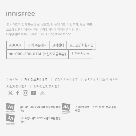
본 사이트와 앱의 모든 정보, 콘텐츠, UI등에 대한 무단 복제, 전송, 배포
스크래핑 등의 행위는 관련 법령에 의하여 엄격히 금지됩니다.
Copyright ©2023 이니스프리. All Rights Reserved
ABOUT
나의 주문내역
고객센터
로그인 / 회원가입
임직원서비스
☎ : 080-380-0114 (수신자요금부담)
이용약관
개인정보처리방침
영상기기관리방침
위치기반서비스 이용약관
사업자정보확인
약관및법적고지확인
웹어워드 2023 모바일마케팅부문 통합
스마트앱어워드 2023 브랜드부문 통합
대상
대상
스마트앱어워드 2022 브랜드부문 통합
대상