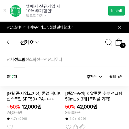
본
문
으
로
바
✅삼성/네이버페이/우리카드 5천원 결제 할인✅
로
가
기
선케어
0
전체
선크림
선스틱
선쿠션
선파우더
총
17
개
추천순
필터
2개이상
50
[9월 중 재입고예정] 톤업 워터링
[반값+증정] 히알루론 수분 선크림
%
50
~
%
선스크린 SPF50+ PA++++
50mL x 3개 [트리플 기획]
~50%
12,000원
50%
42,000원
24,000원
84,000원
4.7
(+999)
4.9
(+999)