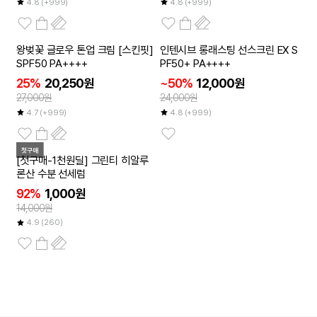
4.8
(+999)
4.8
(+999)
2개이상
왕벚꽃 글로우 톤업 크림 [스킨핏]
인텐시브 롱래스팅 선스크린 EX S
50
~
%
SPF50 PA++++
PF50+ PA++++
25%
20,250원
~50%
12,000원
27,000원
24,000원
4.7
(+999)
4.8
(+999)
첫구매
[첫구매-1천원딜] 그린티 히알루
론산 수분 선세럼
92%
1,000원
14,000원
4.9
(260)