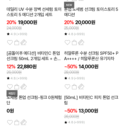
NEW
데일리 UV 수분 장벽 선세럼 토이
톤업 노세범 선크림 토이스토리 5
스토리 5 에디션 2개입 세트
에디션
20%
19,000원
20%
20,000원
24,000원
25,000원
4.9
(+999)
4.8
(+999)
2개이상
[곰돌이푸 에디션] 비타민C 톤업
히알루론 수분 선크림 SPF50+ P
50
~
%
선크림 50mL 2개입 세트 + 손거
A++++ / 히알루론산 유기자차
울 증정
12%
22,880원
~50%
14,000원
26,000원
28,000원
4.8
(+999)
4.9
(+999)
체험단
2개이상
노세범 톤업 선크림-핑크 0원체험
[50mL] 비타민C 피치 톤업 선크
50
~
%
단
림
0원
~50%
13,000원
26,000원
4.8
(+999)