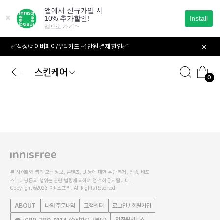
본
문
으
로
바
✅삼성/네이버페이/우리카드 ~1만원 결제 할인✅
로
가
기
스킨케어
0
본 사이트와 앱의 모든 정보, 콘텐츠, UI등에 대한 무단 복제, 전송, 배포
스크래핑 등의 행위는 관련 법령에 의하여 엄격히 금지됩니다.
Copyright ©2023 이니스프리. All Rights Reserved
ABOUT
나의 주문내역
고객센터
로그인 / 회원가입
임직원서비스
☎ : 080-380-0114 (수신자요금부담)