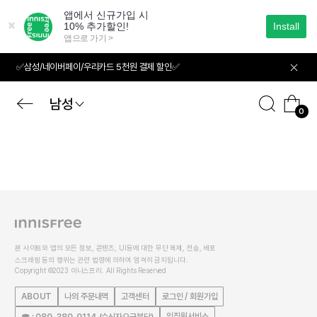
본
문
으
로
바
✅삼성/네이버페이/우리카드 5천원 결제 할인✅
로
가
기
남성
0
본 사이트와 앱의 모든 정보, 콘텐츠, UI등에 대한 무단 복제, 전송, 배포
스크래핑 등의 행위는 관련 법령에 의하여 엄격히 금지됩니다.
Copyright ©2023 이니스프리. All Rights Reserved
ABOUT
나의 주문내역
고객센터
로그인 / 회원가입
임직원서비스
☎ : 080-380-0114 (수신자요금부담)