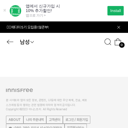
본
문
으
로
바
🙋‍♀️에디터 5기 모집중! 많관부!
로
가
기
남성
0
본 사이트와 앱의 모든 정보, 콘텐츠, UI등에 대한 무단 복제, 전송, 배포
스크래핑 등의 행위는 관련 법령에 의하여 엄격히 금지됩니다.
Copyright ©2023 이니스프리. All Rights Reserved
ABOUT
나의 주문내역
고객센터
로그인 / 회원가입
임직원서비스
☎ : 080-380-0114 (수신자요금부담)