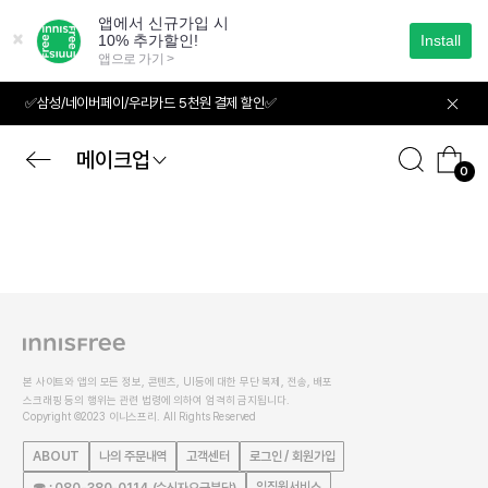
본
문
으
로
바
✅삼성/네이버페이/우리카드 5천원 결제 할인✅
로
가
기
메이크업
0
본 사이트와 앱의 모든 정보, 콘텐츠, UI등에 대한 무단 복제, 전송, 배포
스크래핑 등의 행위는 관련 법령에 의하여 엄격히 금지됩니다.
Copyright ©2023 이니스프리. All Rights Reserved
ABOUT
나의 주문내역
고객센터
로그인 / 회원가입
임직원서비스
☎ : 080-380-0114 (수신자요금부담)