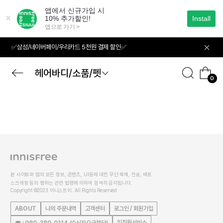
본
문
으
로
바
✅삼성/네이버페이/우리카드 5천원 결제 할인✅
로
가
기
헤어바디/소품/펫
0
본 사이트와 앱의 모든 정보, 콘텐츠, UI등에 대한 무단 복제, 전송, 배포
스크래핑 등의 행위는 관련 법령에 의하여 엄격히 금지됩니다.
Copyright ©2023 이니스프리. All Rights Reserved
ABOUT
나의 주문내역
고객센터
로그인 / 회원가입
임직원서비스
☎ : 080-380-0114 (수신자요금부담)