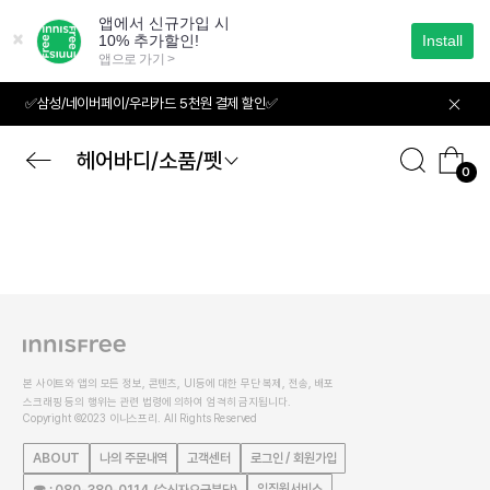
본
문
으
로
바
✅삼성/네이버페이/우리카드 5천원 결제 할인✅
로
가
기
헤어바디/소품/펫
0
본 사이트와 앱의 모든 정보, 콘텐츠, UI등에 대한 무단 복제, 전송, 배포
스크래핑 등의 행위는 관련 법령에 의하여 엄격히 금지됩니다.
Copyright ©2023 이니스프리. All Rights Reserved
ABOUT
나의 주문내역
고객센터
로그인 / 회원가입
임직원서비스
☎ : 080-380-0114 (수신자요금부담)