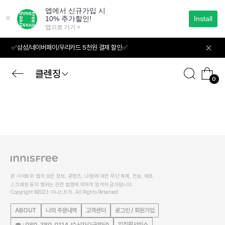
본
문
으
로
바
✅삼성/네이버페이/우리카드 5천원 결제 할인✅
로
가
기
클렌징
0
본 사이트와 앱의 모든 정보, 콘텐츠, UI등에 대한 무단 복제, 전송, 배포
스크래핑 등의 행위는 관련 법령에 의하여 엄격히 금지됩니다.
Copyright ©2023 이니스프리. All Rights Reserved
ABOUT
나의 주문내역
고객센터
로그인 / 회원가입
임직원서비스
☎ : 080-380-0114 (수신자요금부담)