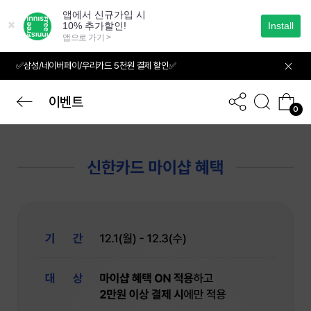
본
문
으
로
바
✅삼성/네이버페이/우리카드 5천원 결제 할인✅
로
가
기
이벤트
0