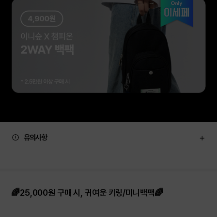
유의사항
🌈25,000원 구매 시, 귀여운 키링/미니백팩🌈