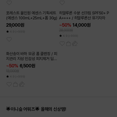
2개이상
포레스트 올인원 에센스 기획세트
히알루론 수분 선크림 SPF50+ P
50
~
%
(에센스 100mL+25mL+폼 30g)
A++++ / 히알루론산 유기자차
29,000원
~50%
14,000원
28,000원
4.9
(+999)
4.9
(+999)
2개이상
화산송이 바하 모공 폼 클렌징 / 피
50
~
%
지관리 지성 민감성 피지제거 딥클
렌징
~50%
6,500원
13,000원
4.9
(+999)
🌟이니슾 어워즈🌟 올해의 신상템!