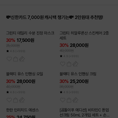
💸신한카드 7,000원 캐시백 챙기는💸 2만원대 추천템!
그린티 데일리 수분 진정 마스크
그린티 히알루론산 스킨케어 2종
세트
30%
17,500원
30%
28,000원
25,000원
40,000원
4.8
(+999)
4.9
(+999)
30
블랙티 유스 인핸싱 오일
블랙티 유스 인핸싱 크림
%
30%
28,000원
30%
25,200원
40,000원
36,000원
4.8
(+999)
4.9
(+999)
한란 인리치드 에센스
[곰돌이푸 에디션] 비타민C 톤업
선크림 50mL 2개입 세트 + 손거
25%
24,750원