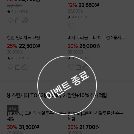
울 증정
12%
22,880원
33,000원
26,000원
4.8
(+999)
4.8
(+999)
한란 인리치드 크림
비자 트러블 토너 & 로션 2종세트
25%
22,500원
20%
28,000원
30,000원
35,000원
4.8
(+999)
4.9
(+999)
🎖️ 스킨케어 TOP3🎖️ 10%추가할인+10%추가적립
대용량
[130mL] 그린티 히알루론산 수분
[80mL]그린티 히알루론산 수분
세럼
세럼
30%
31,500원
30%
21,700원
45,000원
31,000원